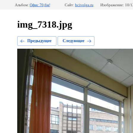
Альбом:
Офис 70,6м²
Сайт:
bcivolga.ru
Изображение: 10/1
img_7318.jpg
Предыдущее
Следующее